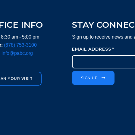
FICE INFO
STAY CONNE
 8:30 am - 5:00 pm
Sign up to receive news and
:
(678) 753-3100
EMAIL ADDRESS
*
:
info@pabc.org
SIGN UP
LAN YOUR VISIT